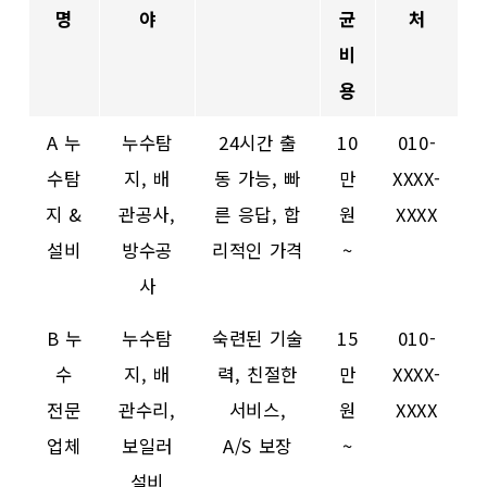
명
야
균
처
비
용
A 누
누수탐
24시간 출
10
010-
수탐
지, 배
동 가능, 빠
만
XXXX-
지 &
관공사,
른 응답, 합
원
XXXX
설비
방수공
리적인 가격
~
사
B 누
누수탐
숙련된 기술
15
010-
수
지, 배
력, 친절한
만
XXXX-
전문
관수리,
서비스,
원
XXXX
업체
보일러
A/S 보장
~
설비