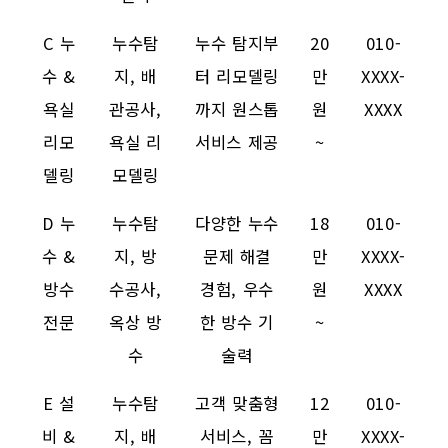
C 누
누수탐
누수 탐지부
20
010-
수 &
지, 배
터 리모델링
만
XXXX-
욕실
관공사,
까지 원스톱
원
XXXX
리모
욕실 리
서비스 제공
~
델링
모델링
D 누
누수탐
다양한 누수
18
010-
수 &
지, 방
문제 해결
만
XXXX-
방수
수공사,
경험, 우수
원
XXXX
전문
옥상 방
한 방수 기
~
수
술력
E 설
누수탐
고객 맞춤형
12
010-
비 &
지, 배
서비스, 꼼
만
XXXX-