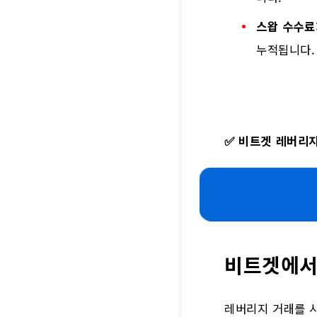
스왑 수수료
누적됩니다.
✅
비트겟 레버리지
비트겟에서
레버리지 거래를 시