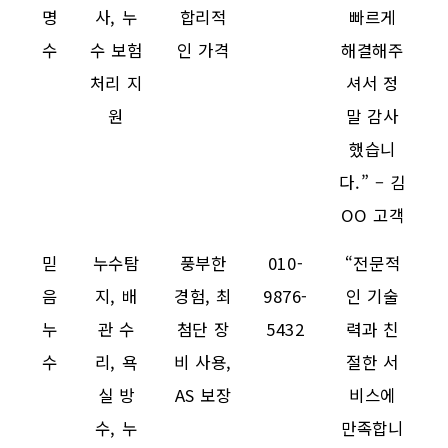
명
사, 누
합리적
빠르게
수
수 보험
인 가격
해결해주
처리 지
셔서 정
원
말 감사
했습니
다.” – 김
OO 고객
믿
누수탐
풍부한
010-
“전문적
음
지, 배
경험, 최
9876-
인 기술
누
관 수
첨단 장
5432
력과 친
수
리, 욕
비 사용,
절한 서
실 방
AS 보장
비스에
수, 누
만족합니