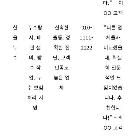
다.” – 이
OO 고객
한
누수탐
신속한
010-
“다른 업
울
지, 배
출동, 정
1111-
체들과
누
관 설
확한 진
2222
비교했을
수
비, 방
단, 고객
때, 확실
수 작
만족도
히 전문
업, 누
높은 업
적인 느
수 보험
체
낌이었습
처리 지
니다. 추
원
천합니
다!” – 최
OO 고객