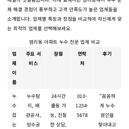
제 해결 경험이 풍부하고 고객 만족도가 높은 업체들을
소개합니다. 업체별 특징과 장점을 비교하여 자신에게 맞
는 최적의 업체를 선택해보세요.
염리동 아파트 누수 전문 업체 비교
업
주요 서
장점
연락
후기
체
비스
처
이
름
누
누수탐
24시간
010-
“꼼꼼하
수
지, 배
출동 가
1234-
게 누수
잡
관공사,
능, 친절
5678
원인을
는
방수공
한 상담,
찾아내고