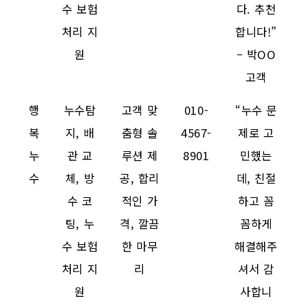
수 보험
다. 추천
처리 지
합니다!”
원
– 박OO
고객
행
누수탐
고객 맞
010-
“누수 문
복
지, 배
춤형 솔
4567-
제로 고
누
관 교
루션 제
8901
민했는
수
체, 방
공, 합리
데, 친절
수 코
적인 가
하고 꼼
팅, 누
격, 깔끔
꼼하게
수 보험
한 마무
해결해주
처리 지
리
셔서 감
원
사합니