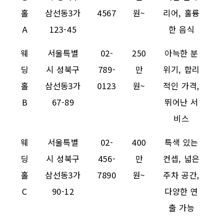
홀
삼선동3가
4567
원~
리어, 훌륭
A
123-45
한 음식
웨
서울특별
02-
250
아늑한 분
딩
시 성북구
789-
만
위기, 합리
홀
삼선동3가
0123
원~
적인 가격,
B
67-89
뛰어난 서
비스
웨
서울특별
02-
400
특색 있는
딩
시 성북구
456-
만
컨셉, 넓은
홀
삼선동3가
7890
원~
주차 공간,
C
90-12
다양한 연
출 가능