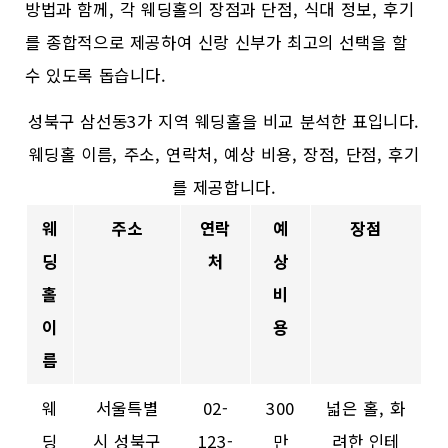
방법과 함께, 각 웨딩홀의 장점과 단점, 식대 정보, 후기
를 종합적으로 제공하여 신랑 신부가 최고의 선택을 할
수 있도록 돕습니다.
성북구 삼선동3가 지역 웨딩홀을 비교 분석한 표입니다.
웨딩홀 이름, 주소, 연락처, 예상 비용, 장점, 단점, 후기
를 제공합니다.
웨
주소
연락
예
장점
딩
처
상
홀
비
이
용
름
웨
서울특별
02-
300
넓은 홀, 화
딩
시 성북구
123-
만
려한 인테