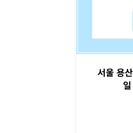
서울 용산
일