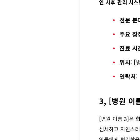
인 사후 관리 시스
전문 분
주요 장
진료 시
위치
: 
연락처
:
3, [병원 이름
[병원 이름 3]은
섬세하고 자연스러
인들에게 편리함을