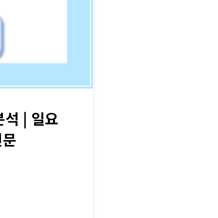
석 | 일요
전문