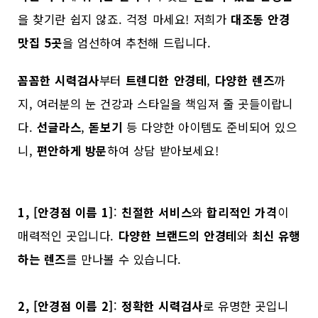
을 찾기란 쉽지 않죠. 걱정 마세요! 저희가
대조동 안경
맛집 5곳
을 엄선하여 추천해 드립니다.
꼼꼼한 시력검사
부터
트렌디한 안경테
,
다양한 렌즈
까
지, 여러분의 눈 건강과 스타일을 책임져 줄 곳들이랍니
다.
선글라스
,
돋보기
등 다양한 아이템도 준비되어 있으
니,
편안하게 방문
하여 상담 받아보세요!
1, [안경점 이름 1]
:
친절한 서비스
와
합리적인 가격
이
매력적인 곳입니다.
다양한 브랜드의 안경테
와
최신 유행
하는 렌즈
를 만나볼 수 있습니다.
2, [안경점 이름 2]
:
정확한 시력검사
로 유명한 곳입니