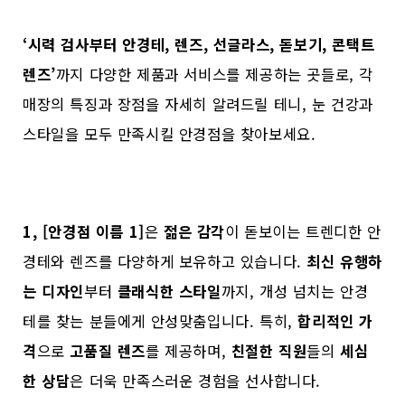
‘시력 검사부터 안경테, 렌즈, 선글라스, 돋보기, 콘택트
렌즈’
까지 다양한 제품과 서비스를 제공하는 곳들로, 각
매장의 특징과 장점을 자세히 알려드릴 테니, 눈 건강과
스타일을 모두 만족시킬 안경점을 찾아보세요.
1, [안경점 이름 1]
은
젊은 감각
이 돋보이는 트렌디한 안
경테와 렌즈를 다양하게 보유하고 있습니다.
최신 유행하
는 디자인
부터
클래식한 스타일
까지, 개성 넘치는 안경
테를 찾는 분들에게 안성맞춤입니다.
특히,
합리적인 가
격
으로
고품질 렌즈
를 제공하며,
친절한 직원
들의
세심
한 상담
은 더욱 만족스러운 경험을 선사합니다.