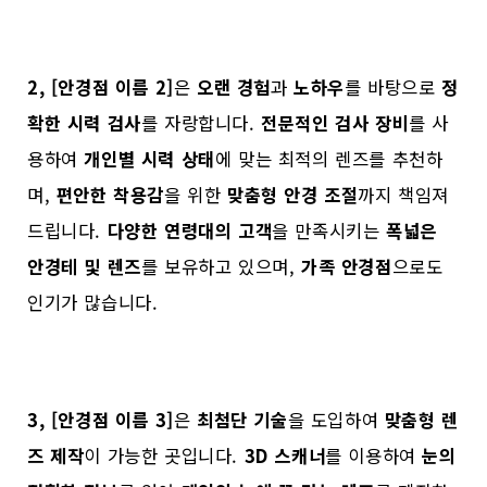
2, [안경점 이름 2]
은
오랜 경험
과
노하우
를 바탕으로
정
확한 시력 검사
를 자랑합니다.
전문적인 검사 장비
를 사
용하여
개인별 시력 상태
에 맞는 최적의 렌즈를 추천하
며,
편안한 착용감
을 위한
맞춤형 안경 조절
까지 책임져
드립니다.
다양한 연령대의 고객
을 만족시키는
폭넓은
안경테 및 렌즈
를 보유하고 있으며,
가족 안경점
으로도
인기가 많습니다.
3, [안경점 이름 3]
은
최첨단 기술
을 도입하여
맞춤형 렌
즈 제작
이 가능한 곳입니다.
3D 스캐너
를 이용하여
눈의