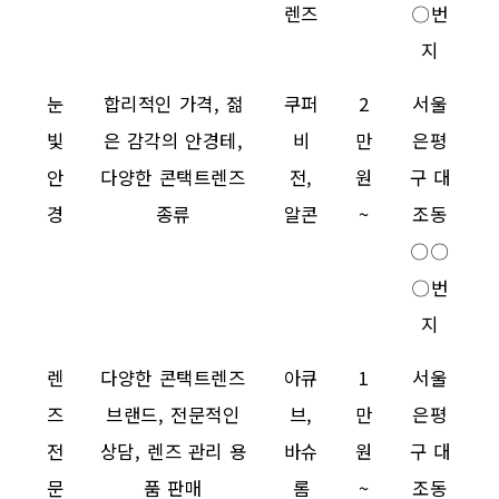
렌즈
〇번
지
눈
합리적인 가격, 젊
쿠퍼
2
서울
빛
은 감각의 안경테,
비
만
은평
안
다양한 콘택트렌즈
전,
원
구 대
경
종류
알콘
~
조동
〇〇
〇번
지
렌
다양한 콘택트렌즈
아큐
1
서울
즈
브랜드, 전문적인
브,
만
은평
전
상담, 렌즈 관리 용
바슈
원
구 대
문
품 판매
롬
~
조동