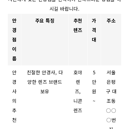
시길 바랍니다.
안
주요 특징
추천
가
주소
경
렌즈
격
점
대
이
름
안
친절한 안경사, 다
호야
5
서울
경
양한 렌즈 브랜드
렌
만
은평
사
보유
즈,
원
구 대
의
니콘
~
조동
추
렌즈
〇〇
천
〇번