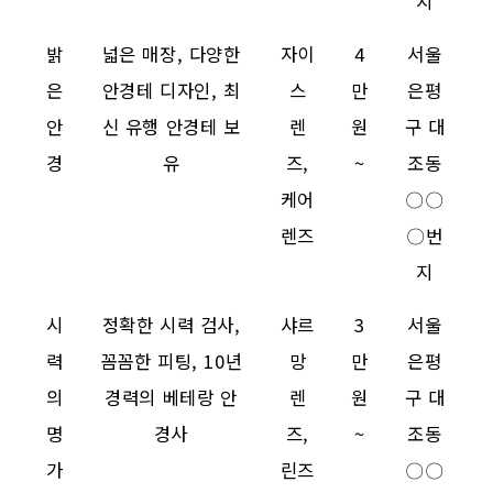
지
밝
넓은 매장, 다양한
자이
4
서울
은
안경테 디자인, 최
스
만
은평
안
신 유행 안경테 보
렌
원
구 대
경
유
즈,
~
조동
케어
〇〇
렌즈
〇번
지
시
정확한 시력 검사,
샤르
3
서울
력
꼼꼼한 피팅, 10년
망
만
은평
의
경력의 베테랑 안
렌
원
구 대
명
경사
즈,
~
조동
가
린즈
〇〇