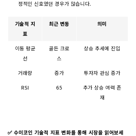
정적인 신호였던 경우가 많습니다.
기술적 지
최근 변동
의미
표
이동 평균
골든 크로
상승 추세에 진입
선
스
거래량
증가
투자자 관심 증가
RSI
65
추가 상승 여력 존
재
✅
수이코인 기술적 지표 변화를 통해 시장을 읽어보세