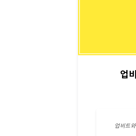
업비
업비트와