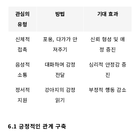
관심의
방법
기대 효과
유형
신체적
포옹, 다가가 만
신뢰 형성 및 애
접촉
져주기
정 증진
음성적
대화하며 감정
심리적 안정감 증
소통
전달
진
정서적
강아지의 감정
부정적 행동 감소
지원
읽기
6.1 긍정적인 관계 구축