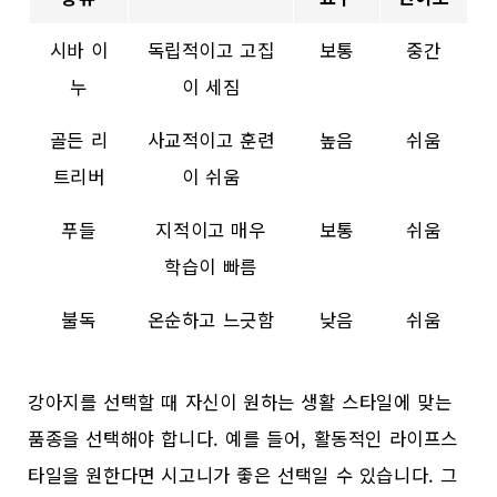
시바 이
독립적이고 고집
보통
중간
누
이 세짐
골든 리
사교적이고 훈련
높음
쉬움
트리버
이 쉬움
푸들
지적이고 매우
보통
쉬움
학습이 빠름
불독
온순하고 느긋함
낮음
쉬움
강아지를 선택할 때 자신이 원하는 생활 스타일에 맞는
품종을 선택해야 합니다. 예를 들어, 활동적인 라이프스
타일을 원한다면 시고니가 좋은 선택일 수 있습니다. 그