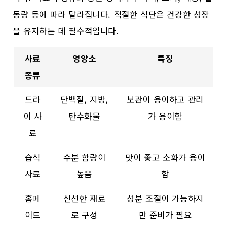
동량 등에 따라 달라집니다. 적절한 식단은 건강한 성장
을 유지하는 데 필수적입니다.
사료
영양소
특징
종류
드라
단백질, 지방,
보관이 용이하고 관리
이 사
탄수화물
가 용이함
료
습식
수분 함량이
맛이 좋고 소화가 용이
사료
높음
함
홈메
신선한 재료
성분 조절이 가능하지
이드
로 구성
만 준비가 필요