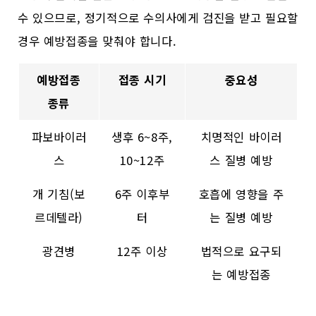
수 있으므로, 정기적으로 수의사에게 검진을 받고 필요할
경우 예방접종을 맞춰야 합니다.
예방접종
접종 시기
중요성
종류
파보바이러
생후 6~8주,
치명적인 바이러
스
10~12주
스 질병 예방
개 기침(보
6주 이후부
호흡에 영향을 주
르데텔라)
터
는 질병 예방
광견병
12주 이상
법적으로 요구되
는 예방접종