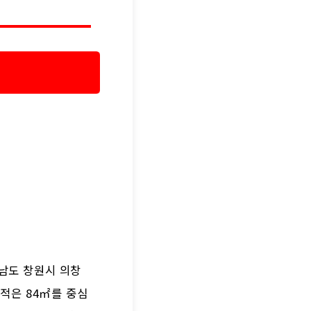
상남도 창원시 의창
면적은 84㎡를 중심