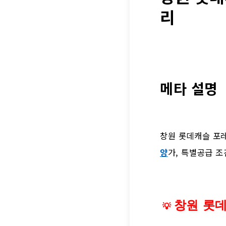
리
메타 설명
창원 롯데캐슬 포레
양
가, 특별공급 조
창원 롯데
💡