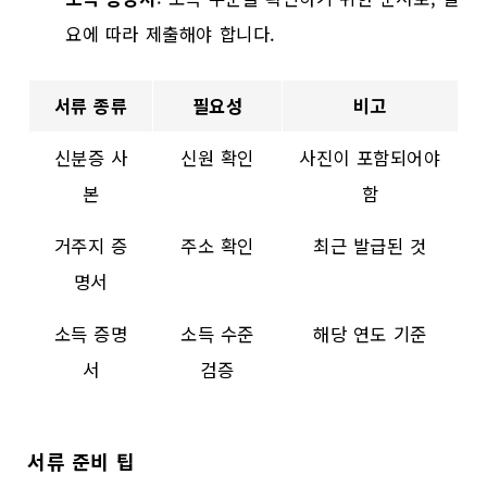
요에 따라 제출해야 합니다.
서류 종류
필요성
비고
신분증 사
신원 확인
사진이 포함되어야
본
함
거주지 증
주소 확인
최근 발급된 것
명서
소득 증명
소득 수준
해당 연도 기준
서
검증
서류 준비 팁