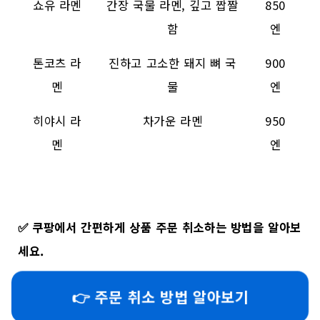
쇼유 라멘
간장 국물 라멘, 깊고 짭짤
850
함
엔
톤코츠 라
진하고 고소한 돼지 뼈 국
900
멘
물
엔
히야시 라
차가운 라멘
950
멘
엔
✅
쿠팡에서 간편하게 상품 주문 취소하는 방법을 알아보
세요.
👉 주문 취소 방법 알아보기