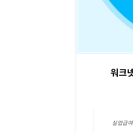
워크넷
실업급여