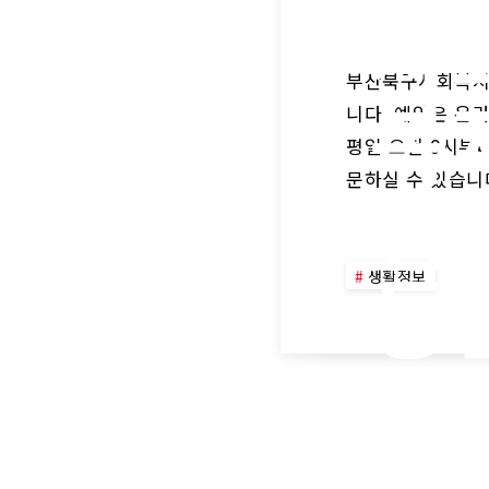
사
부산북구사회복지
복
니다. 예약은 온
평일 오전 9시부
법
문하실 수 있습니
동
생활정보
복
재