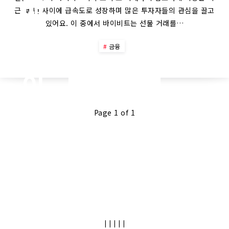
래
근 몇 년 사이에 급속도로 성장하며 많은 투자자들의 관심을 끌고
시
있어요. 이 중에서 바이비트는 선물 거래를…
바
금융
이
Continue Reading
비
Page 1 of 1
트
수
수
료
|
|
|
|
|