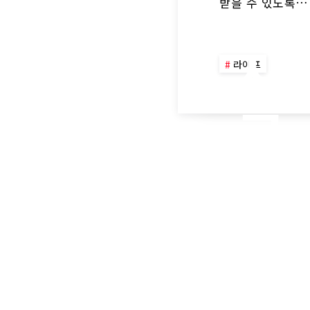
소
받을 수 있도록…
상
라이프
공
인
특
례